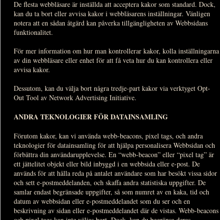
De flesta webbläsare är inställda att acceptera kakor som standard. Dock,
kan du ta bort eller avvisa kakor i webbläsarens inställningar. Vänligen
notera att en sådan åtgärd kan påverka tillgängligheten av Webbsidans
funktionalitet.
För mer information om hur man kontrollerar kakor, kolla inställningarna
av din webbläsare eller enhet för att få veta hur du kan kontrollera eller
avvisa kakor.
Dessutom, kan du välja bort några tredje-part kakor via verktyget Opt-
Out Tool av Network Advertising Initiative.
ANDRA TEKNOLOGIER FÖR DATAINSAMLING
Förutom kakor, kan vi använda webb-beacons, pixel tags, och andra
teknologier för datainsamling för att hjälpa personalisera Webbsidan och
förbättra din användarupplevelse. En “webb-beacon” eller “pixel tag” är
ett jättelitet objekt eller bild inbyggd i en webbsida eller e-post. De
används för att hålla reda på antalet användare som har besökt vissa sidor
och sett e-postmeddelanden, och skaffa andra statistiska uppgifter. De
samlar endast begränsade uppgifter, så som numret av en kaka, tid och
datum av webbsidan eller e-postmeddelandet som du ser och en
beskrivning av sidan eller e-postmeddelandet där de vistas. Webb-beacons
och pixel tags kan inte väljas bort. Dock, kan du begränsa deras