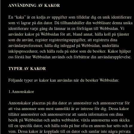
ANVÄNDNING AV KAKOR
Еn “kaka” är en kedja av uppgifter som tilldelar dig en unik identifierare
som vi lagrar på din dator. Då tillhandahåller din webbläsare denna unika
identifierare varje gång du lämnar in en förfrågan till Webbsidan. Vi
använder kakor på Webbsidan för att, bland annat, hålla koll på tjänster
som du använt, register registreringsuppgifter, att registrera dina
användarpreferenser, hålla dig inloggad på Webbsidan, underlätta
inköpsprocedurer, och hålla reda på sidor som du besöker. Kakor hjälper
oss förstå hur Webbsidan används och förbättrar din användarupplevelse.
TYPER AV KAKOR
Följande typer av kakor kan användas när du besöker Webbsidan:
1.Annonskakor
Annonskakor placeras på din dator av annonsörer och annonsservrar för
att visa annonser som mest sannolikt är av intresse för dig. Dessa kakor
tillåter annonsörer och annonsservrar att samla information om dina
besök på Webbsidan och andra webbsidor, växla annonserna som skicka
till en specifik dator, och hålla reda på hur ofta en annons har setts och av
vem. Dessa kakor är kopplade till en dator och samlar inte några privata