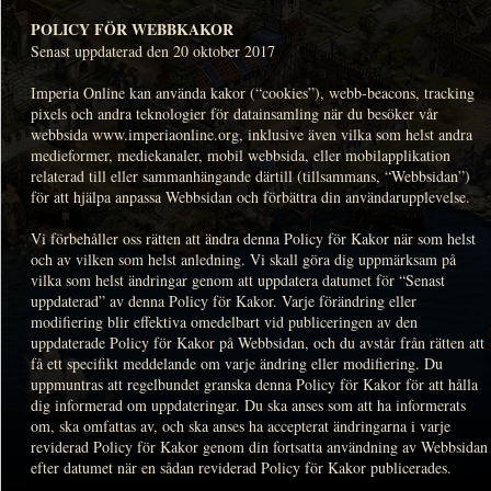
POLICY FÖR WEBBKAKOR
Senast uppdaterad den 20 oktober 2017
Imperia Online kan använda kakor (“cookies”), webb-beacons, tracking
pixels och andra teknologier för datainsamling när du besöker vår
webbsida www.imperiaonline.org, inklusive även vilka som helst andra
medieformer, mediekanaler, mobil webbsida, eller mobilapplikation
relaterad till eller sammanhängande därtill (tillsammans, “Webbsidan”)
för att hjälpa anpassa Webbsidan och förbättra din användarupplevelse.
Vi förbehåller oss rätten att ändra denna Policy för Kakor när som helst
och av vilken som helst anledning. Vi skall göra dig uppmärksam på
vilka som helst ändringar genom att uppdatera datumet för “Senast
uppdaterad” av denna Policy för Kakor. Varje förändring eller
modifiering blir effektiva omedelbart vid publiceringen av den
uppdaterade Policy för Kakor på Webbsidan, och du avstår från rätten att
få ett specifikt meddelande om varje ändring eller modifiering. Du
uppmuntras att regelbundet granska denna Policy för Kakor för att hålla
dig informerad om uppdateringar. Du ska anses som att ha informerats
om, ska omfattas av, och ska anses ha accepterat ändringarna i varje
reviderad Policy för Kakor genom din fortsatta användning av Webbsidan
efter datumet när en sådan reviderad Policy för Kakor publicerades.