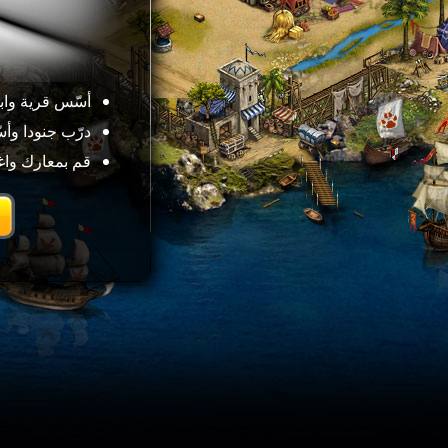
أسّس قرية وابن
درّب جنودا وأ
قم بمعارك واغز