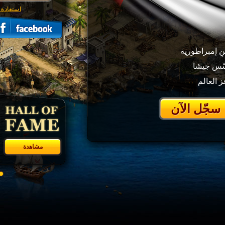
استعادة 
ِ إمبراطورية
سّس جيشا
 العالم
سجّل الآن
مشاهدة