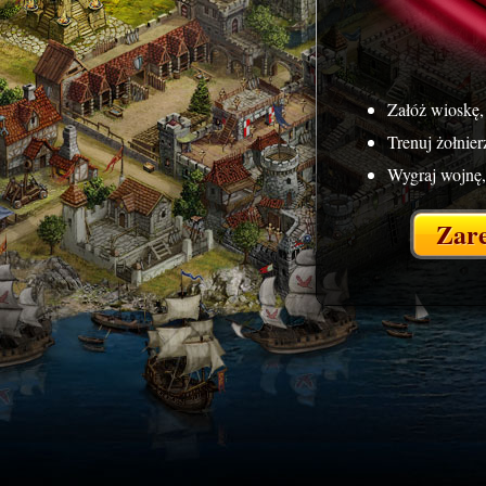
Załóż wioskę,
Trenuj żołnie
Wygraj wojnę,
Zare