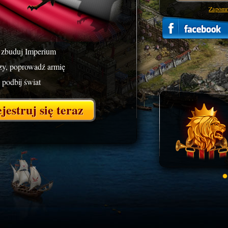
Zapomni
 zbuduj Imperium
rzy, poprowadź armię
 podbij świat
jestruj się teraz
ZOBACZ